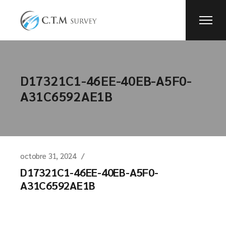
Skip
to
the
content
D17321C1-46EE-40EB-A5F0-
A31C6592AE1B
octobre 31, 2024
D17321C1-46EE-40EB-A5F0-
A31C6592AE1B